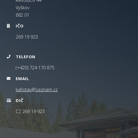
Revoluční 44
Vyškov
682 01
IČO
269 19 923
TELEFON
(+420) 724 170 875
EMAIL
kafistav@seznam.cz
DIČ
CZ 269 19 923