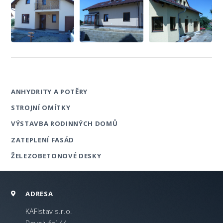
ANHYDRITY A POTĚRY
STROJNÍ OMÍTKY
VÝSTAVBA RODINNÝCH DOMŮ
ZATEPLENÍ FASÁD
ŽELEZOBETONOVÉ DESKY
ADRESA
KAFIstav s.r.o.